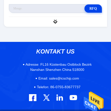
RFQ
KONTAKT US
Adresse:
FL16 Küstenbau Ostblock Bezirk
Nanshan Shenzhen China 518000
Email:
sales@icschip.com
Telefon:
86-0755-83677737