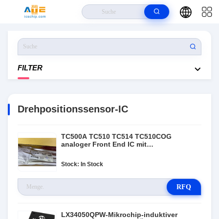
Haus
>
Produits
>
Drehpositionssensor-IC
FILTER
Drehpositionssensor-IC
TC500A TC510 TC514 TC510COG
analoger Front End IC mit
Doppelsteigung ADC IC
Stock: In Stock
RFQ
LX34050QPW-Mikrochip-induktiver