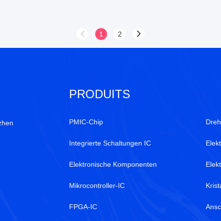
1
2
PRODUITS
PMIC-Chip
Dreh
zhen
Integrierte Schaltungen IC
Elek
Elektronische Komponenten
Elek
Mikrocontroller-IC
Krist
FPGA-IC
Ansc