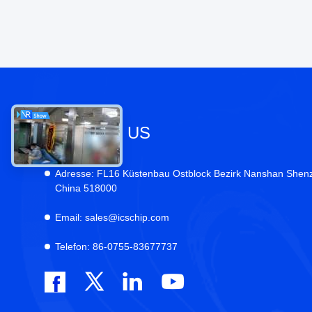
KONTAKT US
Adresse:
FL16 Küstenbau Ostblock Bezirk Nanshan Shen
China 518000
Email:
sales@icschip.com
Telefon:
86-0755-83677737