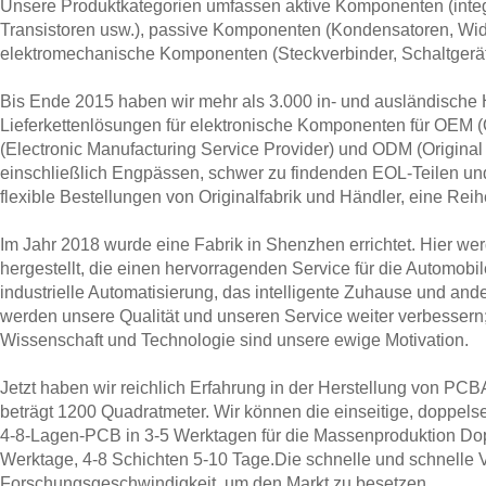
Unsere Produktkategorien umfassen aktive Komponenten (integ
Transistoren usw.), passive Komponenten (Kondensatoren, Wid
elektromechanische Komponenten (Steckverbinder, Schaltgerät
Bis Ende 2015 haben wir mehr als 3.000 in- und ausländische H
Lieferkettenlösungen für elektronische Komponenten für OEM 
(Electronic Manufacturing Service Provider) und ODM (Original 
einschließlich Engpässen, schwer zu findenden EOL-Teilen und g
flexible Bestellungen von Originalfabrik und Händler, eine Rei
Im Jahr 2018 wurde eine Fabrik in Shenzhen errichtet. Hier wer
hergestellt, die einen hervorragenden Service für die Automobi
industrielle Automatisierung, das intelligente Zuhause und an
werden unsere Qualität und unseren Service weiter verbesser
Wissenschaft und Technologie sind unsere ewige Motivation.
Jetzt haben wir reichlich Erfahrung in der Herstellung von PC
beträgt 1200 Quadratmeter. Wir können die einseitige, doppels
4-8-Lagen-PCB in 3-5 Werktagen für die Massenproduktion Doppel
Werktage, 4-8 Schichten 5-10 Tage.Die schnelle und schnelle V
Forschungsgeschwindigkeit, um den Markt zu besetzen.