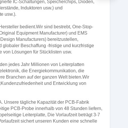
rierte IC-Schaltungen, Speicherchips, Dioden,
erstände, Induktoren usw.) und
e usw.).
ersteller bedient.Wir sind bestrebt, One-Stop-
(Original Equipment Manufacturer) und EMS
Design Manufacturers) bereitzustellen,
lobaler Beschaffung -fristige und kurzfristige
he von Lösungen für Stücklisten usw.
den jedes Jahr Millionen von Leiterplatten
lelektronik, die Energiekommunikation, die
dere Branchen auf der ganzen Welt bieten.Wir
n;Kundenzufriedenheit und Entwicklung von
BA. Unsere tägliche Kapazität der PCB-Fabrik
eitige PCB-Probe innerhalb von 48 Stunden liefern,
seitige Leiterplatte, Die Vorlaufzeit beträgt 3-7
orlaufzeit sichert unseren Kunden eine schnelle