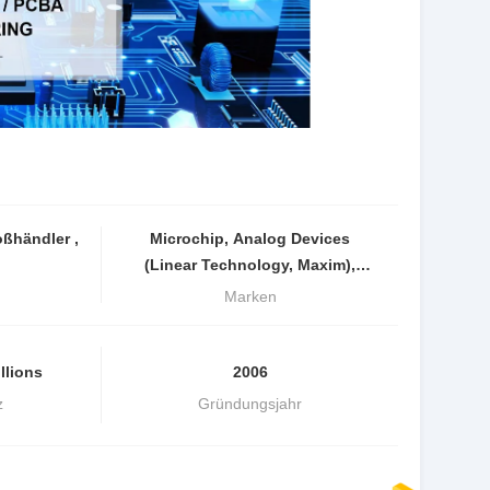
Microchip, Analog Devices
(Linear Technology, Maxim),
STMicroelectronics, XILINX, Intel
Marken
(Altera), Renesas, SiliconLabs,
NXP, Mornsun
llions
2006
z
Gründungsjahr