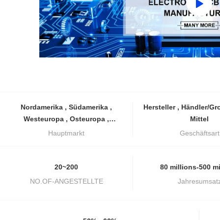
Nordamerika , Südamerika ,
Hersteller , Händler/Großhändler ,
Westeuropa , Osteuropa ,
Mittel
Ostasien , Naher , Ozeanien ,
Hauptmarkt
Geschäftsart
Weltweit
20~200
80 millions-500 mi
NO.OF-ANGESTELLTE
Jahresumsat