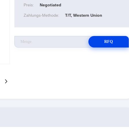
Preis:
Negotiated
Zahlungs-Methode:
T/T, Western Union
RFQ