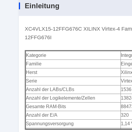
Einleitung
XC4VLX15-12FFG676C XILINX Virtex-4 Family
12FFG676I
Kategorie
Integ
Familie
Einge
Herst
Xilinx
Serie
Virte
Anzahl der LABs/CLBs
1536
Anzahl der Logikelemente/Zellen
1382
Gesamte RAM-Bits
8847
Anzahl der E/A
320
Spannungsversorgung
1,14 