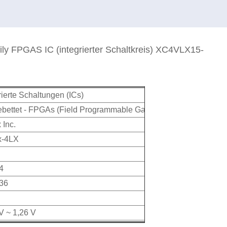
 FPGAS IC (integrierter Schaltkreis) XC4VLX15-
rierte Schaltungen (ICs)
bettet - FPGAs (Field Programmable Gate Array)
 Inc.
x-4LX
4
36
V ~ 1,26 V