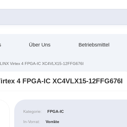
s
Über Uns
Betriebsmittel
INX Virtex 4 FPGA-IC XC4VLX15-12FFG676I
irtex 4 FPGA-IC XC4VLX15-12FFG676I
Kategorie:
FPGA-IC
In-Vorrat:
Vorräte