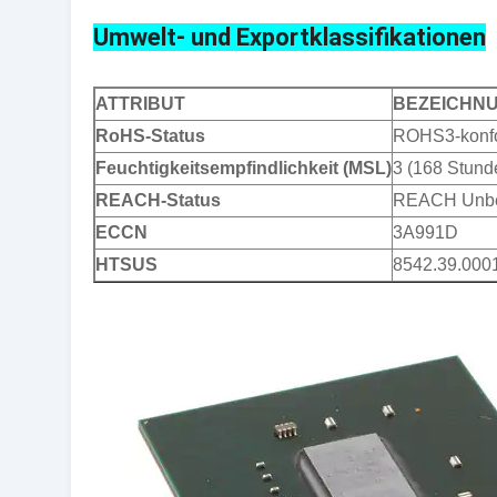
Befestigungsart
Ober
Umwelt- und Exportklassifikationen
Betriebstemperatur
0-85C
Paket / Koffer
676-
Gerätepaket des Lieferanten
676-
ATTRIBUT
BEZEICHN
Basisproduktnummer
XC4
RoHS-Status
ROHS3-konf
Feuchtigkeitsempfindlichkeit (MSL)
3 (168 Stund
REACH-Status
REACH Unbe
ECCN
3A991D
HTSUS
8542.39.000