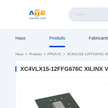
Haus
Produits
Fabricant
Haus
>
Produits
>
FPGA-IC
>
XC4VLX15-12FFG676C XIL
XC4VLX15-12FFG676C XILINX V