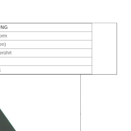
flächenmontage
 (TJ)
BBGA, FCBGA
FCBGA (27x27)
UNG
VLX15
orm
en)
rührt
1