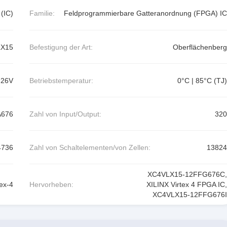
 (IC)
Familie:
Feldprogrammierbare Gatteranordnung (FPGA) IC
X15
Befestigung der Art:
Oberflächenberg
.26V
Betriebstemperatur:
0°C | 85°C (TJ)
676
Zahl von Input/Output:
320
4736
Zahl von Schaltelementen/von Zellen:
13824
XC4VLX15-12FFG676C
,
ex-4
Hervorheben:
XILINX Virtex 4 FPGA IC
,
XC4VLX15-12FFG676I