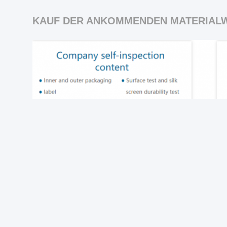
KAUF DER ANKOMMENDEN
MATERIAL
Vorhergehend:
Lösungen von Microchip Elektronische
ALS NÄCHSTES:
Infineon-Service-Roboter-Lösunge